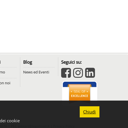
i
Blog
Seguici su:
amo
News ed Eventi
on noi
Chiudi
 dei cookie
00070 | PEC
pikkart@legalmail.it
|
Privacy Policy