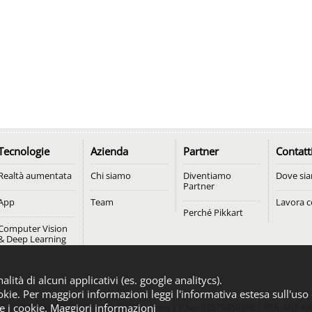
Tecnologie
Azienda
Partner
Contatt
Realtà aumentata
Chi siamo
Diventiamo
Dove si
Partner
App
Team
Lavora c
Perché Pikkart
Computer Vision
& Deep Learning
nalità di alcuni applicativi (es. google analitycs).
kie. Per maggiori informazioni leggi l'informativa estesa sull'uso
e i cookie.
Maggiori informazioni
 T. 059-7108549 |
DURC
|
info@pikkart.com
| P.Iva: 03579450366 | REA: MO-4