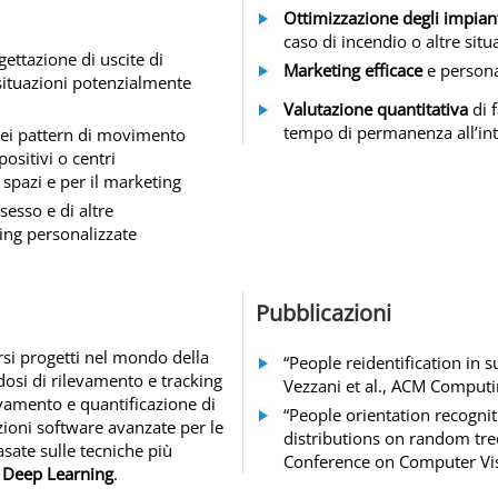
Ottimizzazione degli impiant
caso di incendio o altre sit
gettazione di uscite di
Marketing efficace
e personal
situazioni potenzialmente
Valutazione quantitativa
di f
tempo di permanenza all’int
 dei pattern di movimento
positivi o centri
 spazi e per il marketing
 sesso e di altre
ting personalizzate
Pubblicazioni
rsi progetti nel mondo della
“People reidentification in s
osi di rilevamento e tracking
Vezzani et al., ACM Comput
evamento e quantificazione di
“People orientation recogni
uzioni software avanzate per le
distributions on random trees
asate sulle tecniche più
Conference on Computer Vi
l
Deep Learning
.