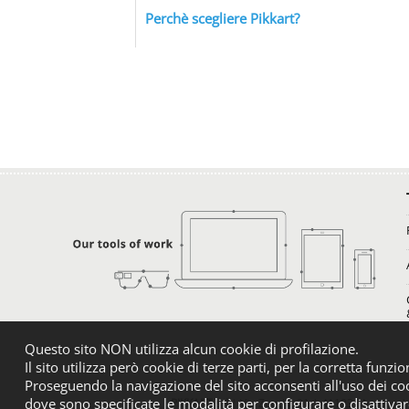
Perchè scegliere Pikkart?
Questo sito NON utilizza alcun cookie di profilazione.
Il sito utilizza però cookie di terze parti, per la corretta funzio
Proseguendo la navigazione del sito acconsenti all'uso dei coo
dove sono specificate le modalità per configurare o disattivar
PIKKART srl
| Via Zucchi, 21 | 41123 Modena |