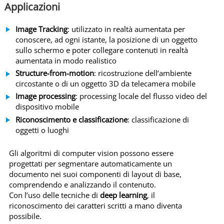
E
Applicazioni
R
e
Image Tracking
: utilizzato in realtà aumentata per
a
conoscere, ad ogni istante, la posizione di un oggetto
l
sullo schermo e poter collegare contenuti in realtà
aumentata in modo realistico
t
à
Structure-from-motion
: ricostruzione dell’ambiente
circostante o di un oggetto 3D da telecamera mobile
a
Image processing
: processing locale del flusso video del
u
dispositivo mobile
m
Riconoscimento e classificazione
: classificazione di
e
oggetti o luoghi
n
t
Gli algoritmi di computer vision possono essere
a
progettati per segmentare automaticamente un
t
documento nei suoi componenti di layout di base,
a
comprendendo e analizzando il contenuto.
P
Con l’uso delle tecniche di
deep learning
, il
I
riconoscimento dei caratteri scritti a mano diventa
possibile.
K