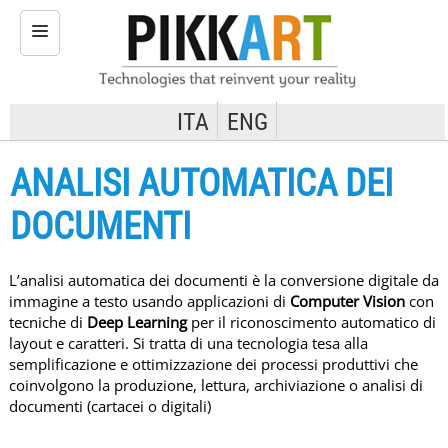
ITA
ENG
H
O
M
ANALISI AUTOMATICA DEI
E
DOCUMENTI
T
E
C
L’analisi automatica dei documenti è la conversione digitale da
immagine a testo usando applicazioni di
Computer Vision
con
N
tecniche di
Deep Learning
per il riconoscimento automatico di
O
layout e caratteri. Si tratta di una tecnologia tesa alla
L
semplificazione e ottimizzazione dei processi produttivi che
O
coinvolgono la produzione, lettura, archiviazione o analisi di
G
documenti (cartacei o digitali)
I