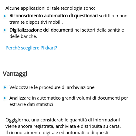
K
Alcune applicazioni di tale tecnologia sono:
A
Riconoscimento automatico di questionari
scritti a mano
R
tramite dispositivi mobili.
T
Digitalizzazione dei document
i nei settori della sanità e
-
delle banche.
A
R
Perchè scegliere Pikkart?
L
O
G
Vantaggi
O
P
Velocizzare le procedure di archiviazione
I
K
Analizzare in automatico grandi volumi di documenti per
estrarre dati statistici
K
A
R
Oggigiorno, una considerabile quantità di informazioni
viene ancora registrata, archiviata e distribuita su carta.
T
Il riconoscimento digitale ed automatico di questi
-