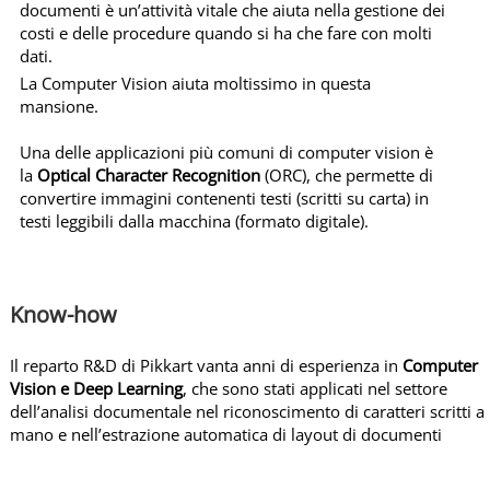
documenti è un’attività vitale che aiuta nella gestione dei
A
costi e delle procedure quando si ha che fare con molti
R
dati.
D
La Computer Vision aiuta moltissimo in questa
I
mansione.
S
C
Una delle applicazioni più comuni di computer vision è
la
Optical Character Recognition
(ORC), che permette di
O
convertire immagini contenenti testi (scritti su carta) in
V
testi leggibili dalla macchina (formato digitale).
E
R
C
o
Know-how
m
p
Il reparto R&D di Pikkart vanta anni di esperienza in
Computer
u
Vision e Deep Learning
, che sono stati applicati nel settore
dell’analisi documentale nel riconoscimento di caratteri scritti a
t
mano e nell’estrazione automatica di layout di documenti
e
r