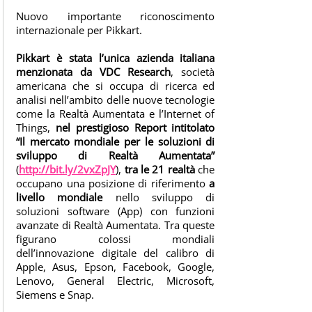
E
Nuovo importante riconoscimento
R
internazionale per Pikkart.
e
a
Pikkart è stata l’unica azienda italiana
l
menzionata da VDC Research
, società
t
americana che si occupa di ricerca ed
analisi nell’ambito delle nuove tecnologie
à
come la Realtà Aumentata e l’Internet of
a
Things,
nel prestigioso Report intitolato
u
“Il mercato mondiale per le soluzioni di
m
sviluppo di Realtà Aumentata”
e
(
http://bit.ly/2vxZpJY
),
tra le 21 realtà
che
occupano una posizione di riferimento
a
n
livello mondiale
nello sviluppo di
t
soluzioni software (App) con funzioni
a
avanzate di Realtà Aumentata. Tra queste
t
figurano colossi mondiali
a
dell’innovazione digitale del calibro di
Apple, Asus, Epson, Facebook, Google,
P
Lenovo, General Electric, Microsoft,
I
Siemens e Snap.
K