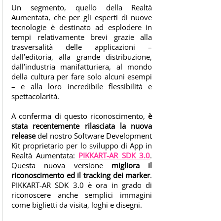
K
Un segmento, quello della Realtà
A
Aumentata, che per gli esperti di nuove
tecnologie è destinato ad esplodere in
R
tempi relativamente brevi grazie alla
T
trasversalità delle applicazioni –
-
dall’editoria, alla grande distribuzione,
A
dall’industria manifatturiera, al mondo
R
della cultura per fare solo alcuni esempi
– e alla loro incredibile flessibilità e
L
spettacolarità.
O
G
A conferma di questo riconoscimento,
è
O
stata recentemente rilasciata la nuova
P
release
del nostro Software Development
Kit proprietario per lo sviluppo di App in
I
Realtà Aumentata:
PIKKART-AR SDK 3.0
.
K
Questa nuova versione
migliora il
K
riconoscimento ed il tracking dei marker
.
A
PIKKART-AR SDK 3.0 è ora in grado di
R
riconoscere anche semplici immagini
come biglietti da visita, loghi e disegni.
T
-