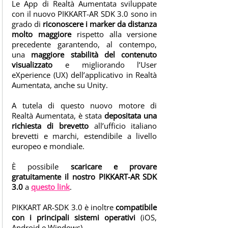
Le App di Realtà Aumentata sviluppate
A
con il nuovo PIKKART-AR SDK 3.0 sono in
R
grado di
riconoscere i marker da distanza
D
molto maggiore
rispetto alla versione
precedente garantendo, al contempo,
I
una
maggiore stabilità del contenuto
S
visualizzato
e migliorando l’User
C
eXperience (UX) dell’applicativo in Realtà
O
Aumentata, anche su Unity.
V
A tutela di questo nuovo motore di
E
Realtà Aumentata, è stata
depositata una
R
richiesta di brevetto
all’ufficio italiano
C
brevetti e marchi, estendibile a livello
o
europeo e mondiale.
m
È possibile
scaricare e provare
p
gratuitamente il nostro PIKKART-AR SDK
u
3.0
a
questo link
.
t
e
PIKKART AR-SDK 3.0 è inoltre
compatibile
r
con i principali sistemi operativi
(iOS,
Android e Windows).