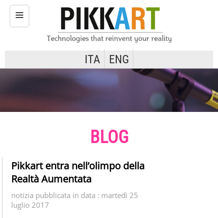
ITA
ENG
H
O
M
E
T
E
BLOG
C
N
O
Pikkart entra nell’olimpo della
L
Realtà Aumentata
O
G
notizia pubblicata in data : martedì 25
luglio 2017
I