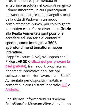
prossimamente sperimentata in
K
anteprima assoluta nel corso di un gioco
A
urbano itinerante, in cui i partecipanti
R
potranno interagire con gli angoli storici
T
della città di Padova in un modo
completamente nuovo, più coinvolgente,
-
interattivo e senz’altro divertente.
Grazie
A
alla Realtà Aumentata sarà possibile
R
accedere ad una serie di contenuti
L
speciali, come immagini a 360°,
O
approfondimenti tematici e mappe
interattive.
G
L’App “Museum Alive”, sviluppata con il
O
Pikkart-AR SDK
(
clicca qui per provare la
P
trial gratuita
), framework proprietario
I
per creare innovative applicazioni
K
software con funzioni avanzate di Realtà
Aumentata per dispositivi mobili, è
K
compatibile con i sistemi operativi
iOS
e
A
Android
.
R
T
Per ulteriori informazioni su “Padova
-
SottoSopra” e Museum Alive vi invitiamo