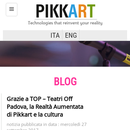
ITA
ENG
H
O
M
E
T
E
BLOG
C
N
O
Grazie a TOP – Teatri Off
L
Padova, la Realtà Aumentata
O
di Pikkart e la cultura
G
I
notizia pubblicata in data : mercoledì 27
settembre 2017