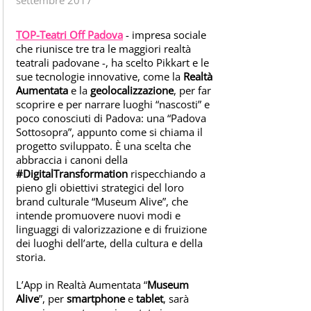
E
R
e
TOP-Teatri Off Padova
- impresa sociale
che riunisce tre tra le maggiori realtà
a
teatrali padovane -, ha scelto Pikkart e le
l
sue tecnologie innovative, come la
Realtà
t
Aumentata
e la
geolocalizzazione
, per far
à
scoprire e per narrare luoghi “nascosti” e
a
poco conosciuti di Padova: una “Padova
Sottosopra”, appunto come si chiama il
u
progetto sviluppato. È una scelta che
m
abbraccia i canoni della
e
#DigitalTransformation
rispecchiando a
n
pieno gli obiettivi strategici del loro
t
brand culturale “Museum Alive”, che
intende promuovere nuovi modi e
a
linguaggi di valorizzazione e di fruizione
t
dei luoghi dell’arte, della cultura e della
a
storia.
P
I
L’App in Realtà Aumentata “
Museum
Alive
”, per
smartphone
e
tablet
, sarà
K